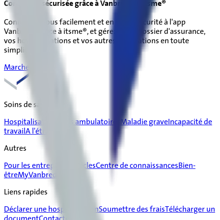
Connexion sécurisée grâce à Vanbreda et itsme®
Connectez-vous facilement et en toute sécurité à l'app
Vanbreda grâce à itsme®, et gérez votre dossier d'assurance,
vos hospitalisations et vos autres déclarations en toute
simplicité.
Marche à suivre
Soins de santé
Hospitalisation
Soins ambulatoires
Maladie grave
Incapacité de
travail
A l'étranger
Autres
Pour les entreprises
Articles
Centre de connaissances
Bien-
être
MyVanbreda
Liens rapides
Déclarer une hospitalisation
Soumettre des frais
Télécharger un
document
Contactez-nous