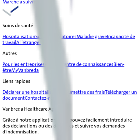
Marche à suivre
Soins de santé
Hospitalisation
Soins ambulatoires
Maladie grave
Incapacité de
travail
A l'étranger
Autres
Pour les entreprises
Articles
Centre de connaissances
Bien-
être
MyVanbreda
Liens rapides
Déclarer une hospitalisation
Soumettre des frais
Télécharger un
document
Contactez-nous
Vanbreda Healthcare App
Grâce à notre application, vous pouvez facilement introduire
des déclarations ou des dépenses et suivre vos demandes
d'indemnisation.